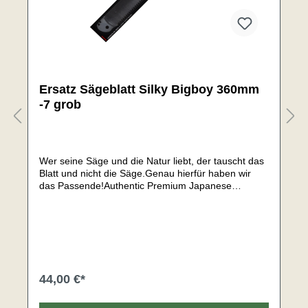
Ersatz Sägeblatt Silky Bigboy 360mm
-7 grob
Wer seine Säge und die Natur liebt, der tauscht das
Blatt und nicht die Säge.Genau hierfür haben wir
das Passende!Authentic Premium Japanese
SteelFür frisches Holz & trockenes Holz
geeignetBlattlänge: 360 mmVerzahnung: 7 Zähne je
30 mmAbmessungen: 400×45×2mmGewicht: 95
gDieses Sägeblatt mit mittlerer Verzahnung ist ein
ziemlicher Allrounder und eignet sich sowohl für
härtere Holzarten als auch für nasses&grünes
Holz.*Das Sägeblatt muss immer sauber gehalten
44,00 €*
werden, weil sonst die Sägewirkung verloren geht.
Harz löst sich in Olivenöl auf, und dass ist dann auch