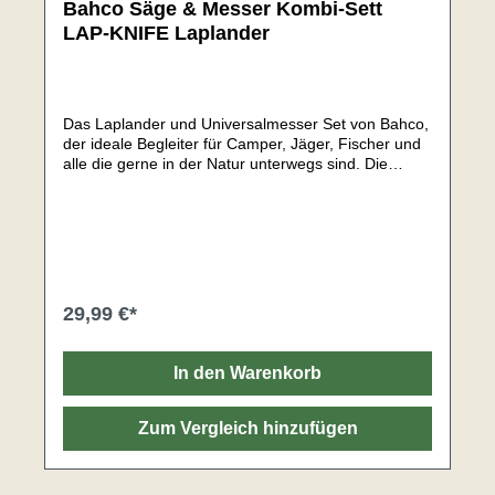
Bahco Säge & Messer Kombi-Sett
LAP-KNIFE Laplander
Das Laplander und Universalmesser Set von Bahco,
der ideale Begleiter für Camper, Jäger, Fischer und
alle die gerne in der Natur unterwegs sind. Die
Klappbare Astsäge ist durch Ihre Spezialverzahnung
und der reibungsmindernde Beschichtung für
optimale Ergebnisse konzipiert.Bahco - Säge
Laplander:Praktische Klappsäge mit gehärteter XT-
VerzahnungReibungsmindernde BeschichtungMit
Handriemen aus LederBlattlänge: 190
mmGrifflänge: 230 mmGesamtlänge : 405 mm
29,99 €*
(aufgeklappt)Bahco - Messer LAP-
Knive:Komfortable Zweikomponentengriffe für
ausgezeichneten KomfortRobustes Messer mit
In den Warenkorb
fester EdelstahlklingeInklusive Holster zur
Befestigung am GürtelKlingenlänge: 102
mmGesamtlänge: 220 mmSpeziell für Abenteurer,
Zum Vergleich hinzufügen
Jäger und Camper Herstellungsland Säge:
SchwedenDesign & Konzeption Säge: Schweden