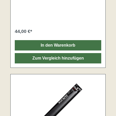
SteelFür frisches Holz & trockenes Holz
geeignetBlattlänge: 1360 mmVerzahnung: 10 Zähne
je 30 mmAbmessungen: 400 x 45 x 1.4 mmGewicht:
95 gDieses Sägeblatt mit mittlerer Verzahnung ist
ein ziemlicher Allrounder und eignet sich sowohl für
härtere Holzarten als auch für nasses&grünes
Holz.*Das Sägeblatt muss immer sauber gehalten
44,00 €*
werden, weil sonst die Sägewirkung verloren geht.
Harz löst sich in Olivenöl auf, und dass ist dann auch
eine effektive und umweltfreundliche Methode um
In den Warenkorb
das Blatt zu reinigen.Hergestellt in: Japan
Zum Vergleich hinzufügen