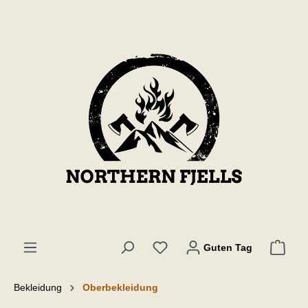
inhalt springen
Guten Tag
Bekleidung
Oberbekleidung