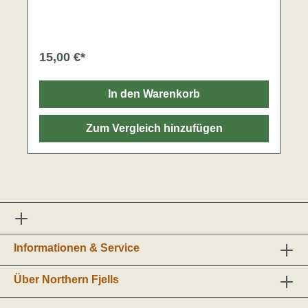
Wohlbefinden.Hochwertig und robustKurzarm mit
RundhalskragenGewicht: 220gMaterial: 100%
Baumwolle
15,00 €*
In den Warenkorb
Zum Vergleich hinzufügen
Informationen & Service
Über Northern Fjells