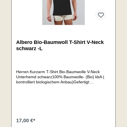
Albero Bio-Baumwoll T-Shirt V-Neck
schwarz -L
Herren Kurzarm T-Shirt Bio-Baumwolle V-Neck
Unterhemd schwarz100% Baumwolle- (Bio) kbA (
kontrolliert biologischem Anbau)Gefertigt:
TürkeiGröße: LHerkunft Baumwolle: TürkeiAls Top
oder Unterhemd geeignetDoppelnaht am Hals,
Ärmeln und BundHautsympathisch und
atmungsaktivWeicher Baumwolljersey, Klassischer
V-Ausschnitt 1/2 ArmHochwertige Qualität,
angenehm auf der Haut und bequemer
TragekomfortHochwertige Baumwolle, Ägäische
17,00 €*
Baumwolle aus Izmir(Bergama)Zertifiziert: (GOTS)