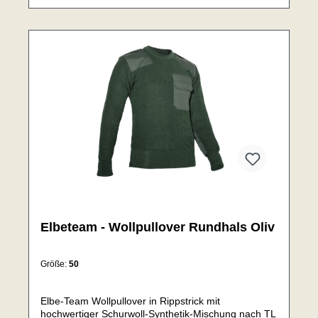
Knopfverschluß und geräumiger Tasche im
Gesäßbereich. Klettflächen auf Brust und Oberarm.
Kapuze mit eingearbeiteten Drahtbügel, Tunnelzug
und Kordelstopper. Die hochwertige Einsatzjacke /
Smock bietet viel Stauraum, ist widerstandsfähig und
extrem robust - vielfach bewehrt und der perfekte
Belgeiter für Ihr Abenteuer! Ein rundum sehr
gelungener Smock des Traditionsunternehmens Leo
Köhler.Eigenschaften:Widerstandsfähig und extrem
robustSeitlich angebrachte Taschen Zusatztaschen4
große FronttaschenGeräumige Gesäßtasche2
großzügige InnentaschenHochwertig - nach stregen
TL-Standard gefertigt2-Wege-
FrontreißverschlussEllbogenverstärkung aus
CorduraDurch Klett verstellbare
ÄrmelabschlüsseKlettflächen auf Brust und
OberarmKapuze includiertBesteht aus: 65%
Baumwolle, 35% PolyesterGewicht: 1,5 kg
Elbeteam - Wollpullover Rundhals Oliv
Größe:
50
Elbe-Team Wollpullover in Rippstrick mit
hochwertiger Schurwoll-Synthetik-Mischung nach TL