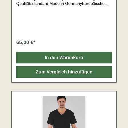
Qualitätsstandard.Made in GermanyEuropäische
WollgarneRobuster RippstrickAngenehmer
RundhalskragenExtra Schultertasche & Brusttasche
mit Patte und StiftköcherScheuerfeste & verstärkter
Schulter- und
EllenbogenMaschinenwaschbarGewicht: ca. 717 g
(Größe 48)Material:80% Schurwolle, 20% Polyamid
65,00 €*
In den Warenkorb
Zum Vergleich hinzufügen