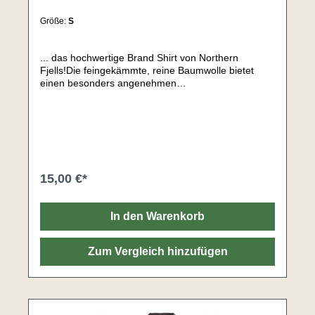
Größe:
S
... das hochwertige Brand Shirt von Northern
Fjells!Die feingekämmte, reine Baumwolle bietet
einen besonders angenehmen
Tragekomfort.Hochwertig und robustDoppelnähte an
Ärmeln und BundNahtloser Kragen mit
DoppelnahtNackenband von Schulter zu
SchulterModischer KragenMaterial: 100%
BaumwolleRinggesponnene Baumwolle -
150g/m²Gewicht: 180g
15,00 €*
In den Warenkorb
Zum Vergleich hinzufügen