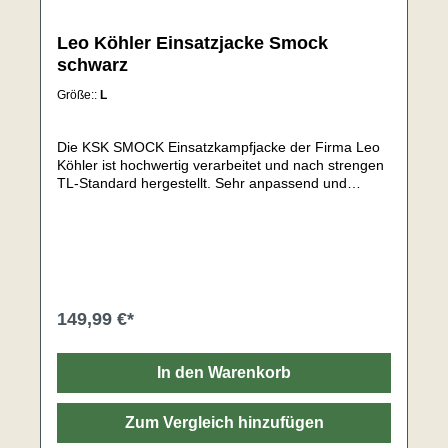
Leo Köhler Einsatzjacke Smock
schwarz
Größe::
L
Die KSK SMOCK Einsatzkampfjacke der Firma Leo
Köhler ist hochwertig verarbeitet und nach strengen
TL-Standard hergestellt. Sehr anpassend und
bequem geschnitten, mit hochschließenden
durchgehenden 2-Wege-Frontreißverschluss,
darüberliegender Knopfleiste sowie einer
Ellbogenverstärkung aus Corduragewebe
ausgestattet. Sie bietet sehr viel Stauraum und ist
perfekt sowohl die 4 großzügig geschnittenen
Taschen mit bandgenähten Knöpfen auf der
149,99 €*
Vorderseite, als auch zwei große, verdeckt
angebrachte Brusttaschen mit Reißverschluß.
Tunnelzüge mit Kordelstoppern in Taille und Bund.
In den Warenkorb
Zwei mit Reißverschluß versehene Innentaschen.
Die Ärmelabschlüsse sind sehr komfortabel und
durch den Klettverschluss verstellbar. Die zwei
Zum Vergleich hinzufügen
große, seitlich angebrachte Taschen mit