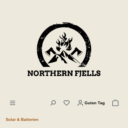
inhalt springen
Guten Tag
Solar & Batterien