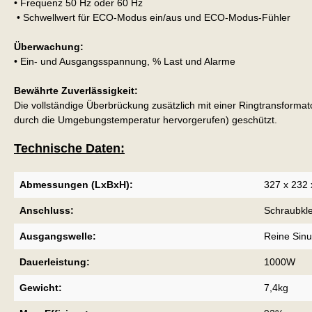
• Frequenz 50 Hz oder 60 Hz
• Schwellwert für ECO-Modus ein/aus und ECO-Modus-Fühler
Überwachung:
• Ein- und Ausgangsspannung, % Last und Alarme
Bewährte Zuverlässigkeit:
Die vollständige Überbrückung zusätzlich mit einer Ringtransformat
durch die Umgebungstemperatur hervorgerufen) geschützt.
Technische Daten:
Abmessungen (LxBxH):
327 x 232
Anschluss:
Schraubk
Ausgangswelle:
Reine Sinu
Dauerleistung:
1000W
Gewicht:
7,4kg