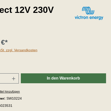
ect 12V 230V
 €*
wSt. zzgl. Versandkosten
che Bewertung von 4 von 5 Sternen
In den Warenkorb
tel hinzufügen
mer:
SW10224
6023531