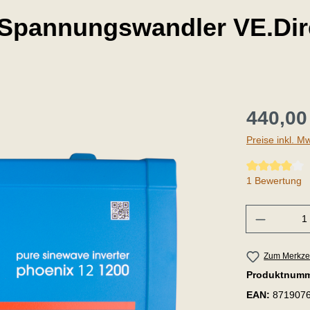
 Spannungswandler VE.Dir
440,00
Preise inkl. M
Durchschnittli
1 Bewertung
Anzahl
Zum Merkzet
Produktnum
EAN:
871907