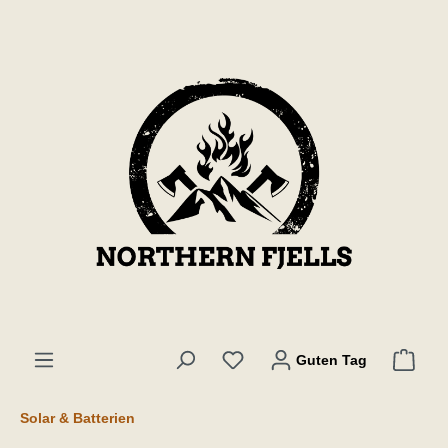
inhalt springen
Guten Tag
Solar & Batterien