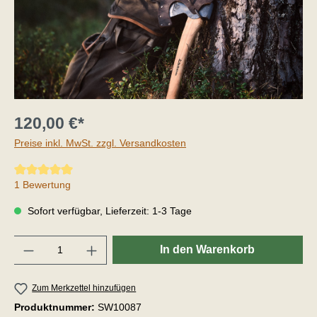
120,00 €*
Preise inkl. MwSt. zzgl. Versandkosten
Durchschnittliche Bewertung von 5 von 5 Sternen
1 Bewertung
Sofort verfügbar, Lieferzeit: 1-3 Tage
Anzahl
In den Warenkorb
Zum Merkzettel hinzufügen
Produktnummer:
SW10087