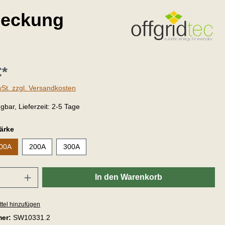
deckung
€*
wSt. zzgl. Versandkosten
gbar, Lieferzeit: 2-5 Tage
ärke
00A
200A
300A
In den Warenkorb
tel hinzufügen
mer:
SW10331.2